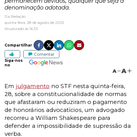
permanecem devidos, qualquer que seja a
denominação adotada.
Da Redação
quinta-feira, 28 de agosto de 2025
Atualizado às 16:33
Compartilhar
Comentar
Siga-nos
no
A
A
Em
julgamento
no STF nesta quinta-feira,
28, sobre a constitucionalidade de normas
que afastaram ou reduziram o pagamento
de honorários advocatícios, um advogado
recorreu a William Shakespeare para
defender a impossibilidade de supressão da
verba.