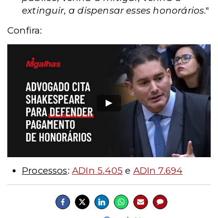
extinguir, a dispensar esses honorários
."
Confira:
Processos
:
ADIn 5.405
e
ADIn 7.694