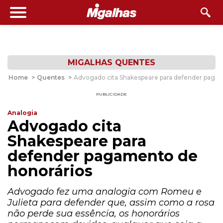
MIGALHAS QUENTES
Home
>
Quentes
>
Advogado cita Shakespeare para defender pagam
PUBLICIDADE
Analogia
Advogado cita
Shakespeare para
defender pagamento de
honorários
Advogado fez uma analogia com Romeu e
Julieta para defender que, assim como a rosa
não perde sua essência, os honorários