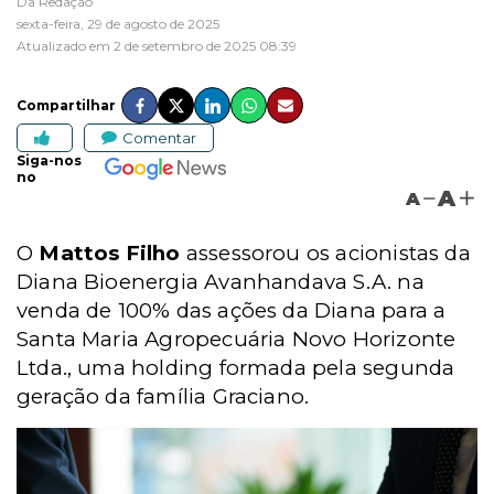
Da Redação
sexta-feira, 29 de agosto de 2025
Atualizado em 2 de setembro de 2025 08:39
Compartilhar
Comentar
Siga-nos
no
A
A
O
Mattos Filho
assessorou os acionistas da
Diana Bioenergia Avanhandava S.A. na
venda de 100% das ações da Diana para a
Santa Maria Agropecuária Novo Horizonte
Ltda., uma holding formada pela segunda
geração da família Graciano.