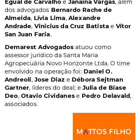
Egual de Carvalho
e
Janaína Vargas
, além
dos advogados
Bernardo Rache de
Almeida
,
Lívia Lima
,
Alexandre
Andrade
,
Vinicius da Cruz Batista
e
Vítor
San Juan Faria
.
Demarest Advogados
atuou como
assessor jurídico da Santa Maria
Agropecuária Novo Horizonte Ltda. O time
envolvido na operação foi:
Daniel O.
Andreoli
,
Jose Diaz
e
Débora Sejtman
Gartner
, líderes do deal; e
Julia de Biase
Deo
,
Otavio Cividanes
e
Pedro Delavald
,
associados.