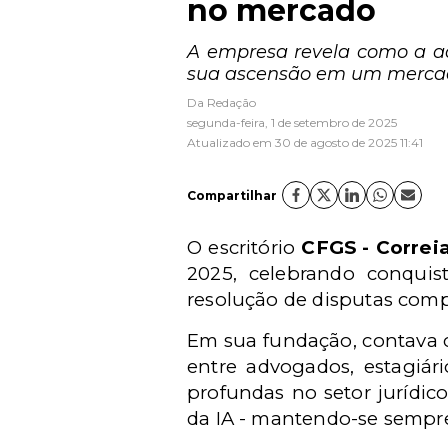
no mercado
A empresa revela como a ad
sua ascensão em um mercad
Da Redação
segunda-feira, 1 de setembro de 2025
Atualizado em 30 de agosto de 2025 11:41
Compartilhar
O escritório
CFGS -
Correi
2025, celebrando conquis
resolução de disputas comp
Em sua fundação, contava c
entre advogados, estagiár
profundas no setor jurídico
da IA - mantendo-se sempre