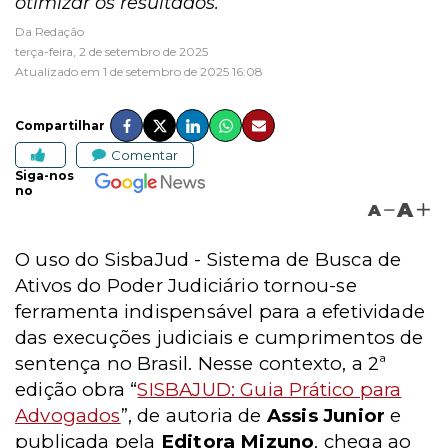
otimizar os resultados.
Da Redação
terça-feira, 2 de setembro de 2025
Atualizado em 1 de setembro de 2025 16:08
Compartilhar
Comentar
Siga-nos
no
A
A
O uso do
SisbaJud -
Sistema de Busca de
Ativos do Poder Judiciário tornou-se
ferramenta indispensável para a efetividade
das execuções judiciais e cumprimentos de
sentença no Brasil. Nesse contexto, a 2ª
edição obra “
SISBAJUD: Guia Prático para
Advogados
”, de autoria de
Assis Junior
e
publicada pela
Editora Mizuno
, chega ao