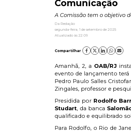
Comunicação
A Comissão tem o objetivo de
Da Redação
segunda-feira, 1 de setembro de 2025
Atualizado às 22:09
Compartilhar
Amanhã, 2, a
OAB/RJ
inst
evento de lançamento terá 
Pedro Paulo Salles Cristof
Zingales, professor e pesqu
Presidida por
Rodolfo Bar
Studart
, da banca
Salomã
qualificado e equilibrado s
Para Rodolfo, o Rio de Jan