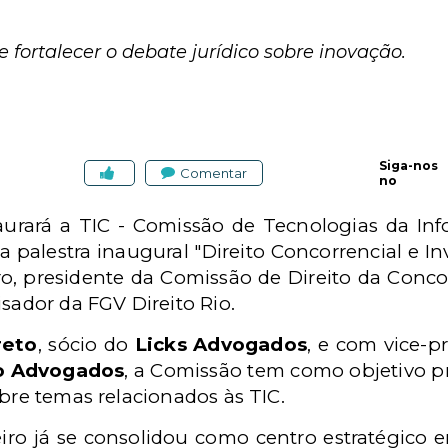
 fortalecer o debate jurídico sobre inovação.
Siga-nos
Comentar
no
aurará a
TIC -
Comissão de Tecnologias da In
a palestra inaugural "Direito Concorrencial e I
aro, presidente da Comissão de Direito da Conco
isador da FGV Direito Rio.
reto
, sócio do
Licks Advogados
, e com vice-p
o Advogados
, a Comissão tem como objetivo p
obre temas relacionados às TIC.
eiro já se consolidou como centro estratégico 