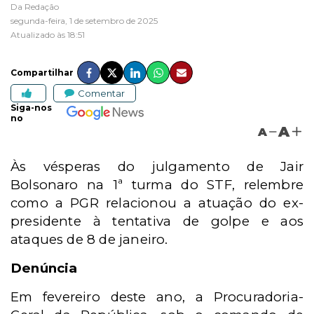
Da Redação
segunda-feira, 1 de setembro de 2025
Atualizado às 18:51
Compartilhar
Comentar
Siga-nos
no
A
A
Às vésperas do julgamento de Jair
Bolsonaro na 1ª turma do STF, relembre
como a PGR relacionou a atuação do ex-
presidente à tentativa de golpe e aos
ataques de 8 de janeiro.
Denúncia
Em fevereiro deste ano, a Procuradoria-