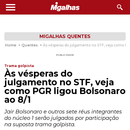
MIGALHAS QUENTES
Home
>
Quentes
>
Às vésperas do julgamento no STF, veja como PG
PUBLICIDADE
Trama golpista
Às vésperas do
julgamento no STF, veja
como PGR ligou Bolsonaro
ao 8/1
Jair Bolsonaro e outros sete réus integrantes
do núcleo 1 serão julgados por participação
na suposta trama golpista.