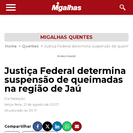
MIGALHAS QUENTES
Home
>
Quentes
>
Justiça Federal determina suspensão de queimad
PUBLICIDADE
Justiça Federal determina
suspensão de queimadas
na região de Jaú
Da Redação
terça-feira, 21 de agosto de 2007
Atualizado às 09:11
Compartilhar