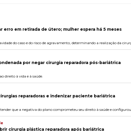
r erro em retirada de útero; mulher espera há 5 meses
vidade do caso e do risco de agravamento, determinando a realização da cirurg
ndenada por negar cirurgia reparadora pós-bariátrica
o direito à vida e à saúde.
irurgias reparadoras e indenizar paciente bariátrica
entender que a negativa do plano comprometeu seu direito à saúde e configuro
de
rir cirurgia plástica reparadora após bariátrica