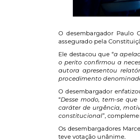
O desembargador Paulo Gal
assegurado pela Constituiçã
Ele destacou que “
a apelad
o perito confirmou a nece
autora apresentou relató
procedimento denominado
O desembargador enfatizou
“
Desse modo, tem-se que a
caráter de urgência, motiv
constitucional
”, compleme
Os desembargadores Marcel
teve votação unânime.