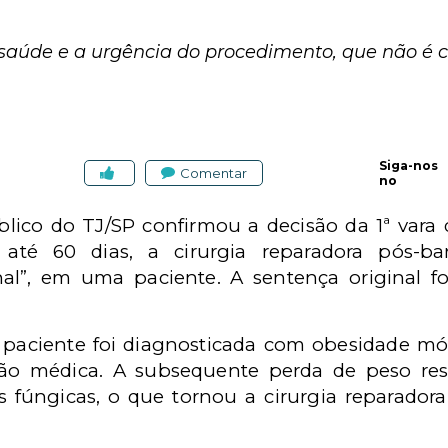
 saúde e a urgência do procedimento, que não é c
Siga-nos
Comentar
no
blico do TJ/SP confirmou a decisão da 1ª vara
até 60 dias, a cirurgia reparadora pós-bari
l”, em uma paciente. A sentença original foi
 paciente foi diagnosticada com obesidade mór
ção médica. A subsequente perda de peso res
 fúngicas, o que tornou a cirurgia reparador