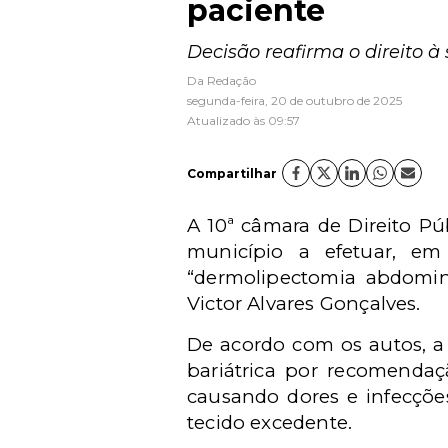
paciente
Decisão reafirma o direito à
Da Redação
segunda-feira, 20 de outubro de 2025
Atualizado às 09:57
Compartilhar
A 10ª câmara de Direito Pú
município a efetuar, em 
“dermolipectomia abdomina
Victor Alvares Gonçalves.
De acordo com os autos, a
bariátrica por recomenda
causando dores e infecções
tecido excedente.