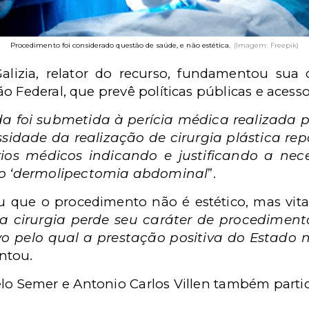
Procedimento foi considerado questão de saúde, e não estética.
(Imagem: Freepik)
izia, relator do recurso, fundamentou sua 
o Federal, que prevê políticas públicas e acess
a foi submetida à perícia médica realizada 
ssidade da realização de cirurgia plástica re
rios médicos indicando e justificando a nec
 ‘dermolipectomia abdominal
”.
 que o procedimento não é estético, mas vital
 cirurgia perde seu caráter de procedimento
o pelo qual a prestação positiva do Estado ne
ntou.
o Semer e Antonio Carlos Villen também parti