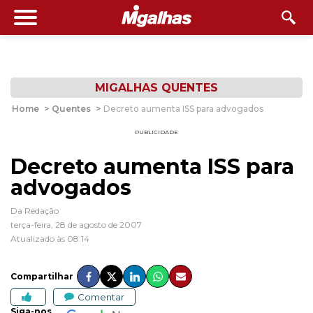
MIGALHAS QUENTES
Home
>
Quentes
>
Decreto aumenta ISS para advogados
PUBLICIDADE
Decreto aumenta ISS para
advogados
Da Redação
terça-feira, 28 de agosto de 2007
Atualizado às 08:14
Compartilhar
Comentar
Siga-nos