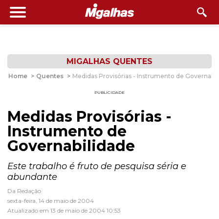
MIGALHAS QUENTES
Home
>
Quentes
>
Medidas Provisórias - Instrumento de Governabil
PUBLICIDADE
Medidas Provisórias -
Instrumento de
Governabilidade
Este trabalho é fruto de pesquisa séria e
abundante
Da Redação
sexta-feira, 14 de maio de 2004
Atualizado em 13 de maio de 2004 10:53