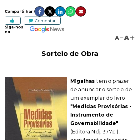
Compartilhar
Comentar
Siga-nos
no
A
A
Sorteio de Obra
Migalhas
tem o prazer
de anunciar o sorteio de
um
exemplar do livro
"
Medidas Provisórias -
Instrumento de
Governabilidade
"
(Editora Ndj, 377p.),