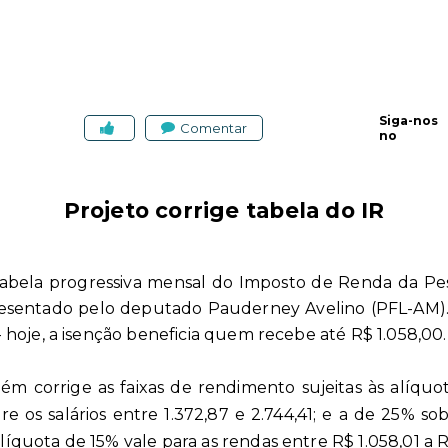
Siga-nos
Comentar
no
Projeto corrige tabela do IR
tabela progressiva mensal do Imposto de Renda da Pes
presentado pelo deputado Pauderney Avelino (PFL-AM)
- hoje, a isenção beneficia quem recebe até R$ 1.058,00.
m corrige as faixas de rendimento sujeitas às alíquo
bre os salários entre 1.372,87 e 2.744,41; e a de 25% so
íquota de 15% vale para as rendas entre R$ 1.058,01 a R$