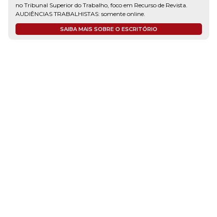
OLIVEIRA & ARAUJO SOCIEDADE DE ADVOGADOS O Oliveira &
Araújo Sociedade de Advogados, é um moderno escritório de
advocacia privada e consultoria jurídica registrado na OAB/MG sob
o número 3.549, e que se dedica há cerca de 15 anos, principalmente
à administração de contencioso de massa...
SAIBA MAIS SOBRE O ESCRITÓRIO