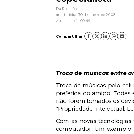
Da Redação
quarta-feira, 30 de janeiro de 2008
Atualizado às 09:49
Compartilhar
Troca de músicas entre a
Troca de músicas pelo celu
preferida do amigo. Todas e
não forem tomados os devid
"Propriedade Intelectual: Le
Com as novas tecnologias f
computador. Um exemplo é 