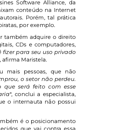
nes Software Alliance, da
baixam conteúdo na Internet
utorais. Porém, tal prática
iratas, por exemplo.
r também adquire o direito
itais, CDs e computadores,
 fizer para seu uso privado
", afirma Maristela.
u mais pessoas, que não
mprou, o setor não perdeu.
 que será feito com esse
aria
", conclui a especialista,
e o internauta não possui
e também é o posicionamento
ecidos que vai contra essa