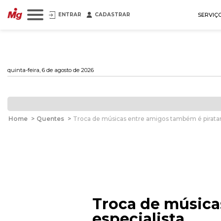
ENTRAR
CADASTRAR
SERVIÇ
quinta-feira, 6 de agosto de 2026
Home
>
Quentes
>
Troca de músicas entre amigos também é pirataria
Troca de música
especialista