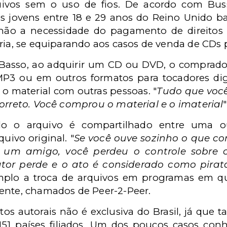
ivos sem o uso de fios. De acordo com Bussi
os jovens entre 18 e 29 anos do Reino Unido 
 não a necessidade do pagamento de direitos a
ria, se equiparando aos casos de venda de CDs p
 Basso, ao adquirir um CD ou DVD, o comprado
P3 ou em outros formatos para tocadores dig
o material com outras pessoas. "
Tudo que você
correto. Você comprou o material e o imaterial
o o arquivo é compartilhado entre uma o
uivo original. "
Se você ouve sozinho o que co
um amigo, você perdeu o controle sobre o
utor perde e o ato é considerado como pirat
plo a troca de arquivos em programas em qu
ente, chamados de Peer-2-Peer.
eitos autorais não é exclusiva do Brasil, já qu
51 países filiados. Um dos poucos casos conh