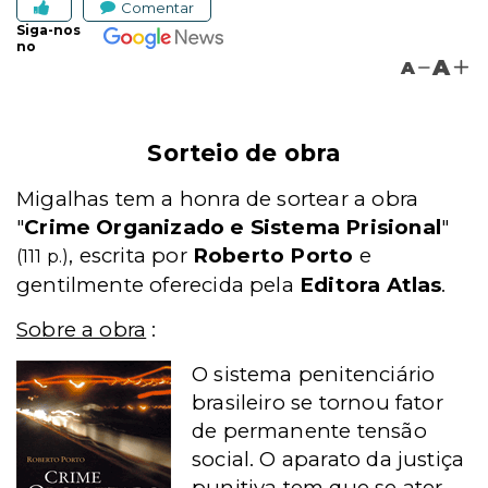
Comentar
Siga-nos
no
A
A
Sorteio de obra
Migalhas tem a honra de sortear a obra
"
Crime Organizado e Sistema Prisional
"
, escrita por
Roberto Porto
e
(111 p.)
gentilmente oferecida pela
Editora Atlas
.
Sobre a obra
:
O sistema penitenciário
brasileiro se tornou fator
de permanente tensão
social. O aparato da justiça
punitiva tem que se ater