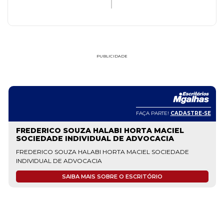
PUBLICIDADE
FAÇA PARTE!
CADASTRE-SE
ADRIANA MARTINS SOCIEDADE INDIVIDUAL DE
ADVOCACIA
adrianamartins.my.canva.site
Nosso escritório é formado por uma equipe de advogados
especializados, nas áreas mais demandas do direito, como direito
civil, trabalhista, previdenciário e família. Assim, produzimos
serviços advocatícios e de consultoria jurídica de qualidade, com
muito conhecimento técnico e jurídico. A...