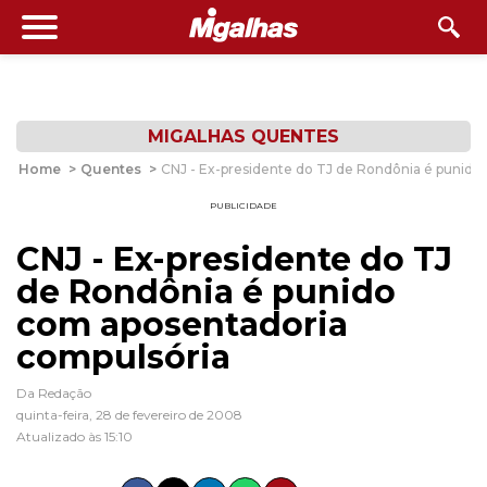
MIGALHAS QUENTES
Home
>
Quentes
>
CNJ - Ex-presidente do TJ de Rondônia é punido
PUBLICIDADE
CNJ - Ex-presidente do TJ
de Rondônia é punido
com aposentadoria
compulsória
Da Redação
quinta-feira, 28 de fevereiro de 2008
Atualizado às 15:10