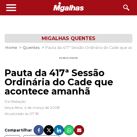
MIGALHAS QUENTES
Home
>
Quentes
>
Pauta da 417ª Sessão Ordinária do Cade que ac
PUBLICIDADE
Pauta da 417ª Sessão
Ordinária do Cade que
acontece amanhã
Da Redação
terça-feira, 4 de março de 2008
Atualizado às 07:18
Compartilhar