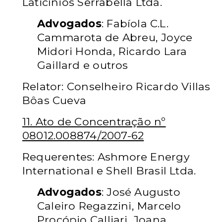
Laticínios Serrabella Ltda.
Advogados
: Fabíola C.L.
Cammarota de Abreu, Joyce
Midori Honda, Ricardo Lara
Gaillard e outros
Relator: Conselheiro Ricardo Villas
Bôas Cueva
11. Ato de Concentração nº
08012.008874/2007-62
Requerentes: Ashmore Energy
International e Shell Brasil Ltda.
Advogados
: José Augusto
Caleiro Regazzini, Marcelo
Procópio Calliari, Joana