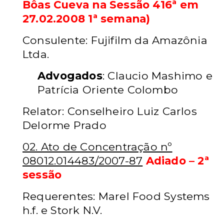
Bôas Cueva na Sessão 416ª em
27.02.2008 1ª semana)
Consulente: Fujifilm da Amazônia
Ltda.
Advogados
: Claucio Mashimo e
Patrícia Oriente Colombo
Relator: Conselheiro Luiz Carlos
Delorme Prado
02. Ato de Concentração nº
08012.014483/2007-87
Adiado – 2ª
sessão
Requerentes: Marel Food Systems
h.f. e Stork N.V.