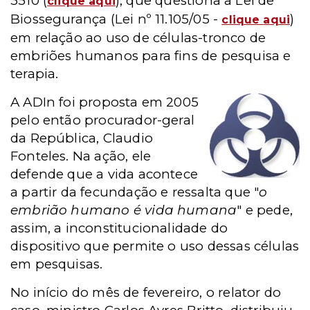
3510 (
), que questiona a Lei de
clique
aqui
Biossegurança (Lei nº 11.105/05 -
)
clique
aqui
em relação ao uso de células-tronco de
embriões humanos para fins de pesquisa e
terapia.
A ADIn foi proposta em 2005
pelo então procurador-geral
da República, Claudio
Fonteles. Na ação, ele
defende que a vida acontece
a partir da fecundação e ressalta que "
o
embrião humano é vida humana
" e pede,
assim, a inconstitucionalidade do
dispositivo que permite o uso dessas células
em pesquisas.
No início do mês de fevereiro, o relator do