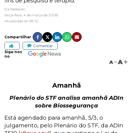
fins de pesquisa e terapia.
Da Redação
terça-feira, 4 de março de 2008
Atualizado às 08:10
Compartilhar
Comentar
Siga-nos
no
A
A
Amanhã
Plenário do STF analisa amanhã ADIn
sobre Biossegurança
Está agendado para amanhã, 5/3, o
julgamento, pelo Plenário do STF, da ADIn