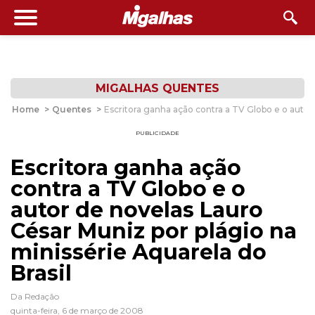
MIGALHAS QUENTES
Home
>
Quentes
>
Escritora ganha ação contra a TV Globo e o autor
PUBLICIDADE
Escritora ganha ação
contra a TV Globo e o
autor de novelas Lauro
César Muniz por plágio na
minissérie Aquarela do
Brasil
Da Redação
quinta-feira, 6 de março de 2008