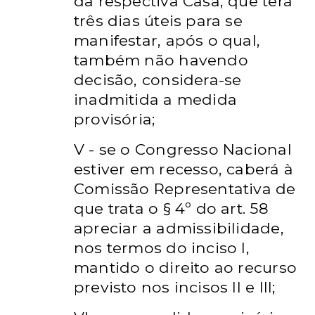
da
respectiva Casa, que terá
três dias úteis para se
manifestar, após o qual,
também não havendo
decisão, considera-se
inadmitida a medida
provisória;
V - se o Congresso Nacional
estiver em recesso, caberá à
Comissão
Representativa de
que trata o § 4º do art. 58
apreciar a admissibilidade,
nos termos do inciso I,
mantido o direito ao recurso
previsto nos incisos
II e III;