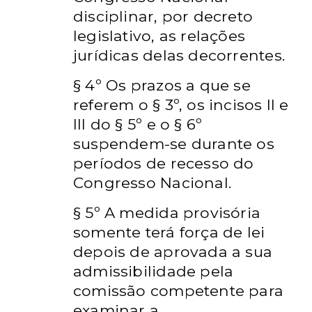
disciplinar, por decreto
legislativo, as
relações
jurídicas delas decorrentes.
§ 4º Os prazos a que se
referem o § 3º, os incisos II e
III do § 5º e o §
6º
suspendem-se durante os
períodos de recesso do
Congresso Nacional.
§ 5º A medida provisória
somente terá força de lei
depois de aprovada
a sua
admissibilidade pela
comissão competente para
examinar a