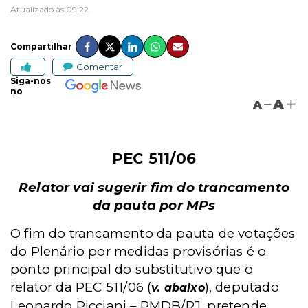
Atualizado às 09:22
Compartilhar
Comentar
Siga-nos
no
A
A
PEC 511/06
Relator vai sugerir fim do trancamento
da pauta por MPs
O fim do trancamento da pauta de votações
do Plenário por medidas provisórias é o
ponto principal do substitutivo que o
relator da PEC 511/06 (
), deputado
v. abaixo
Leonardo Picciani – PMDB/RJ, pretende