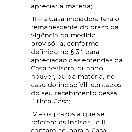
apreciar a
matéria;
III – a Casa iniciadora terá o
remanescente do prazo da
vigência da
medida
provisória, conforme
definido no § 3º, para
apreciação das
emendas da
Casa revisora, quando
houver, ou da matéria, no
caso do
inciso VII, contados
do seu recebimento dessa
última Casa;
IV – os prazos a que se
referem os incisos I e II
contam-se, para a
Casa