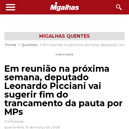
MIGALHAS QUENTES
Home
>
Quentes
>
Em reunião na próxima semana, deputado Leonard
PUBLICIDADE
Em reunião na próxima
semana, deputado
Leonardo Picciani vai
sugerir fim do
trancamento da pauta por
MPs
Da Redação
quarta-feira, 19 de março de 2008