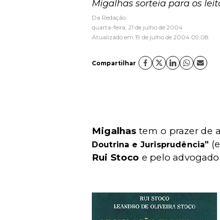
Migalhas sorteia para os le
Da Redação
quarta-feira, 21 de julho de 2004
Atualizado em 19 de julho de 2004 09:08
Compartilhar
Migalhas
tem o prazer de 
"
(e
Doutrina e Jurisprudência
Rui Stoco
e pelo advogad