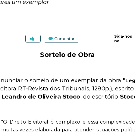
itores um exemplar
Siga-nos
Comentar
no
Sorteio de Obra
anunciar o sorteio de um exemplar da obra
"
Leg
ditora RT-Revista dos Tribunais, 1280p.), escr
o
Leandro de Oliveira Stoco
, do escritório
Sto
"O Direito Eleitoral é complexo e essa complexidade 
muitas vezes elaborada para atender situações polít