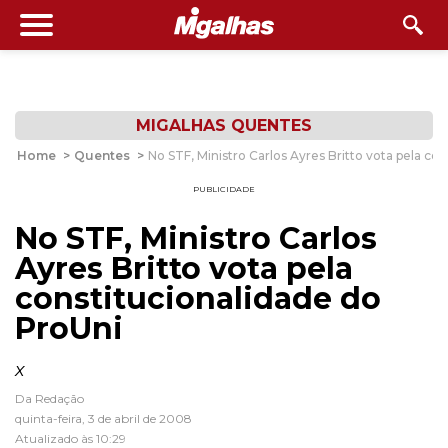
MIGALHAS QUENTES
Home
>
Quentes
>
No STF, Ministro Carlos Ayres Britto vota pela co
PUBLICIDADE
No STF, Ministro Carlos
Ayres Britto vota pela
constitucionalidade do
ProUni
x
Da Redação
quinta-feira, 3 de abril de 2008
Atualizado às 10:29