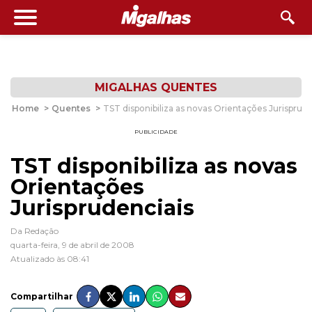
MIGALHAS QUENTES
Home
>
Quentes
>
TST disponibiliza as novas Orientações Jurisprude
PUBLICIDADE
TST disponibiliza as novas
Orientações
Jurisprudenciais
Da Redação
quarta-feira, 9 de abril de 2008
Atualizado às 08:41
Compartilhar