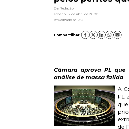
Da Redação
sábado, 12 de abril de 2008
Atualizado às 13:31
Compartilhar
Câmara aprova PL que f
análise de massa falida
A C
PL 
que
pri
extr
de F