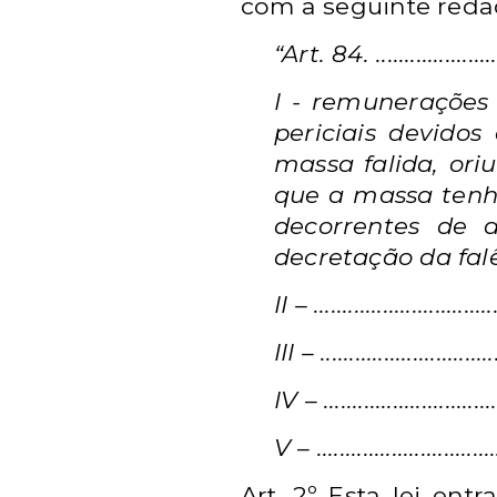
com a seguinte reda
“Art. 84. .........................
I - remunerações
periciais devidos
massa
falida, or
que a massa ten
decorrentes de a
decretação da fal
II – ................................
III – ...............................
IV – ...............................
V – .............................
Art. 2º Esta lei ent