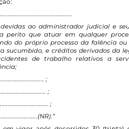
ção:
............................................
 devidas ao administrador judicial e
seu
 a perito que
atuar em qualquer proce
iundo do próprio processo da falência 
ha sucumbido, e
créditos derivados da l
cidentes de trabalho relativos a ser
ência;
............................. ;
.............................. ;
............................... ;
...........................(NR).”
ra em vigor após decorridos 30 (trinta)