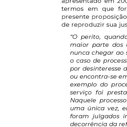
apresentado em 20
termos em que for
presente proposiçã
de reproduzir sua jus
“O perito, quand
maior parte dos 
nunca chegar ao s
o caso de proces
por desinteresse 
ou encontra-se em
exemplo do proce
serviço foi pres
Naquele process
uma única vez,
foram julgados
i
decorrência da
re