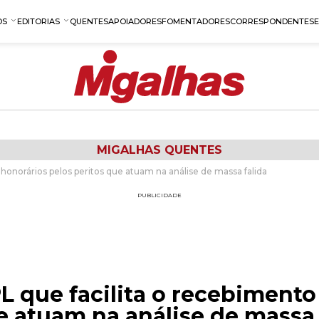
OS
EDITORIAS
QUENTES
APOIADORES
FOMENTADORES
CORRESPONDENTES
MIGALHAS QUENTES
honorários pelos peritos que atuam na análise de massa falida
PUBLICIDADE
L que facilita o recebimento
e atuam na análise de massa 