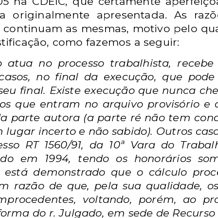
05 na CDEIC, que certamente
aperfeiç
a originalmente
apresentada. As raz
o continuam as
mesmas, motivo pelo qu
tificação,
como fazemos a seguir:
o atua no processo trabalhista, receb
casos, no final da execução, que pod
eu final. Existe execução que nunca
che
sos que entram no arquivo
provisório e
da parte autora (a parte ré
não tem cond
 lugar incerto e não
sabido). Outros cas
sso RT 1560/91,
da 10ª Vara do Trabalh
tado em 1994,
tendo os honorários so
o está
demonstrado que o cálculo proc
 em
razão de que, pela sua qualidade, 
mprocedentes, voltando, porém, ao pro
forma do r. Julgado, em sede de Recurso 