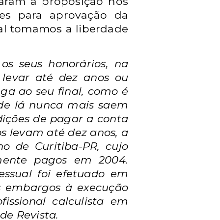
oaram a proposição nos
ões para aprovação da
al tomamos a liberdade
e os
seus honorários, na
e
levar até dez anos ou
ga ao seu final, como é
 de lá nunca mais saem
ições de pagar a conta
os levam até dez anos, a
o de Curitiba-PR, cujo
mente pagos em 2004.
essual foi efetuado em
os embargos à execução
fissional calculista em
de Revista.