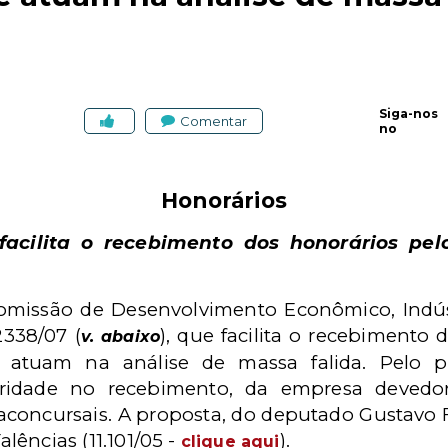
Siga-nos
Comentar
no
Honorários
acilita o recebimento dos honorários pel
omissão de Desenvolvimento Econômico, Indús
2338/07 (
), que facilita o recebimento 
v. abaixo
 atuam na análise de massa falida. Pelo pro
oridade no recebimento, da empresa devedo
aconcursais. A proposta, do deputado Gustavo F
alências (11.101/05 -
).
clique
aqui