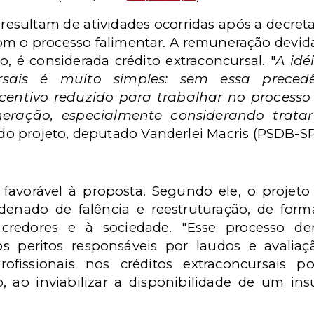
 resultam de atividades ocorridas após a decre
om o processo falimentar. A remuneração devida 
o, é considerada crédito extraconcursal. "
A idé
ursais é muito simples: sem essa precedê
centivo reduzido para trabalhar no processo
eração, especialmente considerando trat
r do projeto, deputado Vanderlei Macris (PSDB-SP
 favorável à proposta. Segundo ele, o proje
nado de falência e reestruturação, de form
credores e à sociedade. "Esse processo 
 os peritos responsáveis por laudos e avaliaç
rofissionais nos créditos extraconcursais
o, ao inviabilizar a disponibilidade de um in