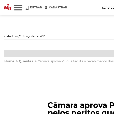
ENTRAR
CADASTRAR
SERVIÇ
sexta-feira, 7 de agosto de 2026
Home
>
Quentes
>
Câmara aprova PL que facilita o recebimento dos 
Câmara aprova P
pelos peritos qu