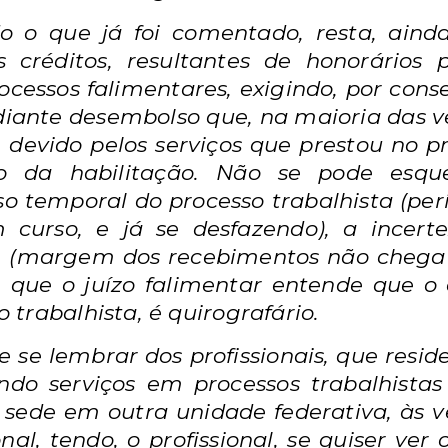
o o que já foi comentado, resta, aind
os créditos, resultantes de honorários
ocessos falimentares, exigindo, por
conse
iante desembolso que, na
maioria das ve
é devido pelos serviços
que prestou no p
to da habilitação. Não
se pode esque
rso temporal do processo
trabalhista (pe
 curso, e já se
desfazendo), a incer
do, (margem dos
recebimentos não chega
 que o juízo
falimentar entende que o 
so
trabalhista, é quirografário.
e se lembrar dos profissionais, que
resi
ando serviços em processos
trabalhistas
 sede em outra unidade
federativa, às 
onal, tendo, o
profissional, se quiser ver 