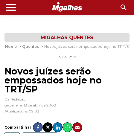
MIGALHAS QUENTES
Home
>
Quentes
>
Novos juízes serão empossados hoje no TRT/SP
PUBLICIDADE
Novos juízes serão
empossados hoje no
TRT/SP
Da Redação
sexta-feira, 18 de abril de 2008
Atualizado às 09:02
Compartilhar