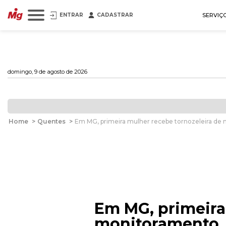
ENTRAR
CADASTRAR
SERVIÇ
domingo, 9 de agosto de 2026
Home
>
Quentes
>
Em MG, primeira mulher recebe tornozeleira de
Em MG, primeira
monitoramento