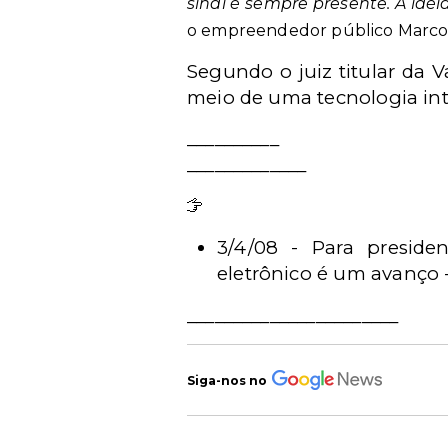
sinal é sempre presente. A idéi
o empreendedor público Marcos
Segundo o juiz titular da 
meio de uma tecnologia inte
__________
___
__________
Leia mais
3/4/08 - Para preside
eletrônico é um avanço 
_______________________
Siga-nos no