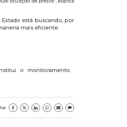
qual situação de presos
", explica
o Estado está buscando, por
aneira mais eficiente.
nstitui o monitoramento
har