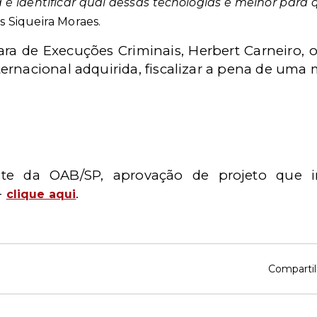
a é identificar qual dessas tecnologias é melhor para 
 Siqueira Moraes.
Vara de Execuções Criminais, Herbert Carneiro, 
rnacional adquirida, fiscalizar a pena de uma m
nte da OAB/SP, aprovação de projeto que i
-
.
clique aqui
Compartil