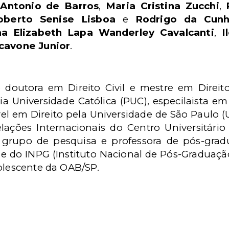
Antonio de Barros
,
Maria Cristina Zucchi
,
oberto Senise Lisboa
e
Rodrigo da Cun
a Elizabeth Lapa Wanderley Cavalcanti
,
I
Scavone Junior
.
 doutora em Direito Civil e mestre em Direi
ia Universidade Católica (PUC), especilaista em 
rel em Direito pela Universidade de São Paulo (
 Relações Internacionais do Centro Universitári
o grupo de pesquisa e professora de pós-gra
 e do INPG (Instituto Nacional de Pós-Graduaç
dolescente da OAB/SP.