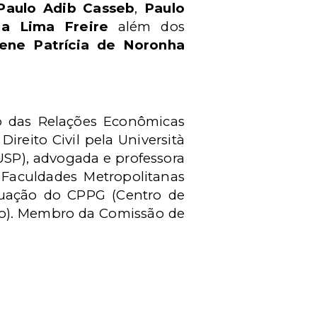
Paulo Adib Casseb
,
Paulo
ha Lima Freire
além dos
lene Patrícia de Noronha
to das Relações Econômicas
Direito Civil pela Università
USP), advogada e professora
o Faculdades Metropolitanas
duação do CPPG (Centro de
ão). Membro da Comissão de