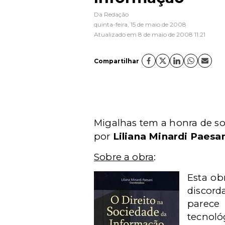
Da Redação
quinta-feira, 15 de maio de 2008
Atualizado em 8 de maio de 2008 11:21
Compartilhar
Migalhas tem a honra de sor
por
Liliana Minardi Paesa
Sobre a obra
:
Esta ob
discord
parece
tecnoló