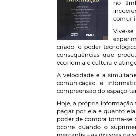
no âmb
incoer
comuni
Vive-s
experim
criado, o poder tecnológic
conseqüências que produz 
economia e cultura e ating
A velocidade e a simultane
comunicação e informáti
compreensão do espaço-t
Hoje, a própria informação
pagar por ela e quanto ela
poder de compra torna-se o
ocorre quando o suprime
mercantis – as divisões na