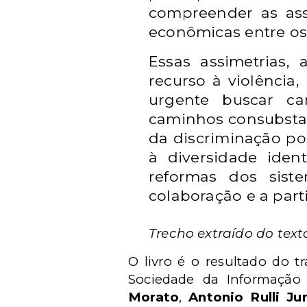
compreender as ass
econômicas entre os
Essas assimetrias, 
recurso à violência
urgente buscar ca
caminhos consubstanc
da discriminação pos
à diversidade ident
reformas dos siste
colaboração e a part
Trecho extraído do tex
O livro é o resultado do 
Sociedade da Informaçã
Morato
,
Antonio Rulli Ju