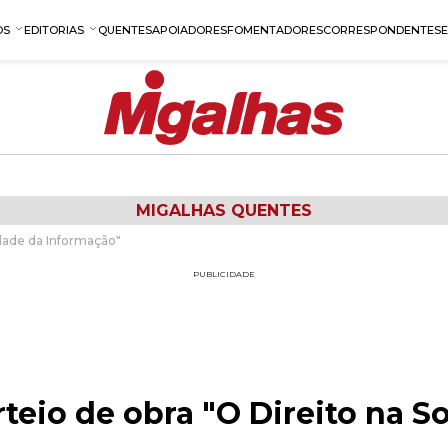
OS
EDITORIAS
QUENTES
APOIADORES
FOMENTADORES
CORRESPONDENTES
MIGALHAS QUENTES
edade da Informação"
PUBLICIDADE
teio de obra "O Direito na S