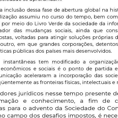
a inclusão dessa fase de abertura global na his
alização assumiu no curso do tempo, bem como 
e, por meio do Livro Verde da sociedade da in
ulador das mudanças sociais, ainda que con
stas, voltadas para atingir soluções própria
r outro, em que grandes corporações, detento
íticas públicas dos países mais desenvolvidos.
instantâneas tem modificado a organização
 econômicos e sociais é o ponto de partida 
icação aceleraram a incorporação das soci
ntemente as fronteiras físicas, intelectuais e 
adores jurídicos nesse tempo presente d
ormação e conhecimento, a fim de 
as para o advento da Sociedade do Conh
 no campo dos desafios impostos, é nece