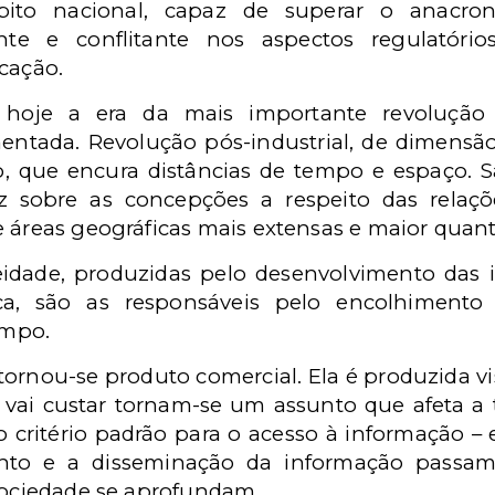
ito nacional, capaz de superar o anacroni
ente e conflitante nos aspectos regulatóri
cação.
e hoje a era da mais importante revolução 
entada. Revolução pós-industrial, de dimensão
o, que encura distâncias de tempo e espaço. 
sobre as concepções a respeito das relações e
e áreas geográficas mais extensas e maior quan
idade, produzidas pelo desenvolvimento das i
ca, são as responsáveis pelo encolhimen
empo.
 tornou-se produto comercial. Ela é produzida 
 vai custar tornam-se um assunto que afeta a 
 critério padrão para o acesso à informação – 
nto e a disseminação da informação passam
 sociedade se aprofundam.