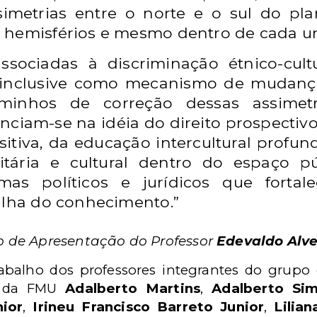
imetrias entre o norte e o sul do pla
 hemisférios e mesmo dentro de cada u
associadas à discriminação étnico-cul
, inclusive como mecanismo de mudanças
minhos de correção dessas assimetri
iam-se na idéia do direito prospectivo,
itiva, da educação intercultural profund
itária e cultural dentro do espaço pú
mas políticos e jurídicos que fortal
ilha do conhecimento.”
to de Apresentação do Professor
Edevaldo Alve
trabalho dos professores integrantes do grupo
o da FMU
Adalberto Martins
,
Adalberto Sim
nior
,
Irineu Francisco Barreto Junior
,
Lilia