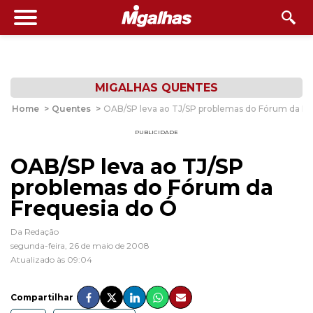
MIGALHAS QUENTES
Home
>
Quentes
>
OAB/SP leva ao TJ/SP problemas do Fórum da Fr
PUBLICIDADE
OAB/SP leva ao TJ/SP
problemas do Fórum da
Frequesia do Ó
Da Redação
segunda-feira, 26 de maio de 2008
Atualizado às 09:04
Compartilhar