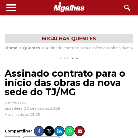
MIGALHAS QUENTES
Home
>
Quentes
>
Assinado contrato para o início das obras da nov
PUBLICIDADE
Assinado contrato para o
início das obras da nova
sede do TJ/MG
Da Redação
sexta-feira, 30 de maio de 2008
Atualizado às 08:25
Compartilhar