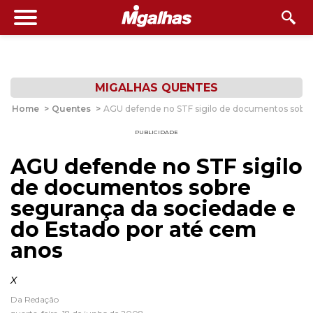
MIGALHAS QUENTES
Home
>
Quentes
>
AGU defende no STF sigilo de documentos sobre
PUBLICIDADE
AGU defende no STF sigilo
de documentos sobre
segurança da sociedade e
do Estado por até cem
anos
x
Da Redação