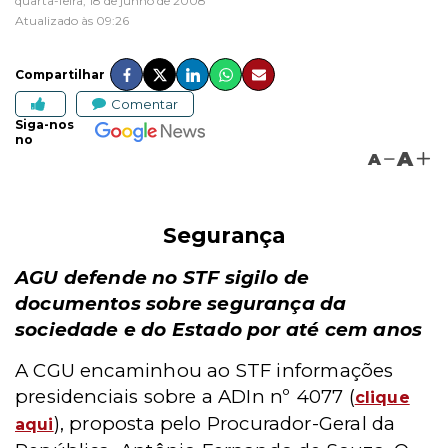
quarta-feira, 18 de junho de 2008
Atualizado às 09:26
Compartilhar
Comentar
Siga-nos
no
A
A
Segurança
AGU defende no STF sigilo de
documentos sobre segurança da
sociedade e do Estado por até cem anos
A CGU encaminhou ao STF informações
presidenciais sobre a ADIn nº 4077 (
clique
), proposta pelo Procurador-Geral da
aqui