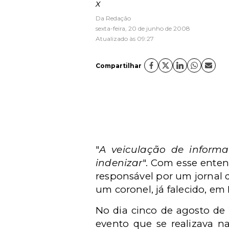
x
Da Redação
sexta-feira, 20 de junho de 2008
Atualizado às 09:27
Compartilhar
"
A veiculação de informa
indenizar
". Com esse enten
responsável por um jornal d
um coronel, já falecido, em
No dia cinco de agosto de 
evento que se realizava n