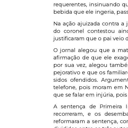
requerentes, insinuando q
bebida que ele ingeria, pas
Na ação ajuizada contra a j
do coronel contestou ain
justificaram que o pai veio
O jornal alegou que a mat
afirmação de que ele exage
por sua vez, alegou també
pejorativo e que os famili
sidos ofendidos. Argumen
telefone, pois moram em Ni
que se falar em injúria, po
A sentença de Primeira In
recorreram, e os desembar
reformaram a sentença, co