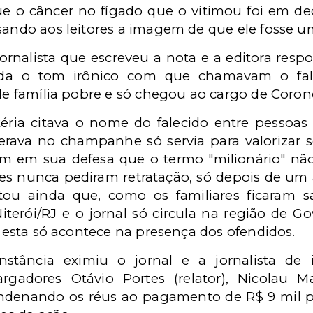
ue o câncer no fígado que o vitimou foi em de
sando aos leitores a imagem de que ele fosse um
ornalista que escreveu a nota e a editora respon
da o tom irônico com que chamavam o falec
 de família pobre e só chegou ao cargo de Corone
éria citava o nome do falecido entre pessoas 
rava no champanhe só servia para valorizar s
m em sua defesa que o termo "milionário" n
ares nunca pediram retratação, só depois de u
tou ainda que, como os familiares ficaram 
terói/RJ e o jornal só circula na região de G
is esta só acontece na presença dos ofendidos.
stância eximiu o jornal e a jornalista de 
gadores Otávio Portes (relator), Nicolau M
ndenando os réus ao pagamento de R$ 9 mil p