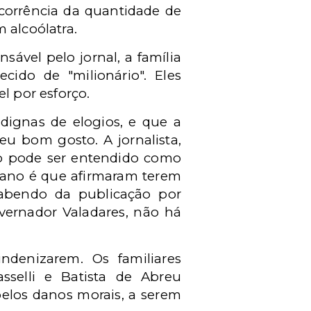
corrência da quantidade de
 alcoólatra.
sável pelo jornal, a família
ido de "milionário". Eles
l por esforço.
dignas de elogios, e que a
eu bom gosto. A jornalista,
ão pode ser entendido como
m ano é que afirmaram terem
sabendo da publicação por
overnador Valadares, não há
indenizarem. Os familiares
asselli e Batista de Abreu
elos danos morais, a serem