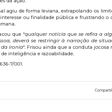
res da ação.
al agiu de forma leviana, extrapolando os limit
nteresse ou finalidade pública e frustrando 
humana.
tacou que "
qualquer notícia que se refira a a
soa, deverá se restringir à narração de situa
 da ironia
". Frisou ainda que a conduta jocosa 
e inteligência e razoabilidade.
4636-7/001.
Compartil