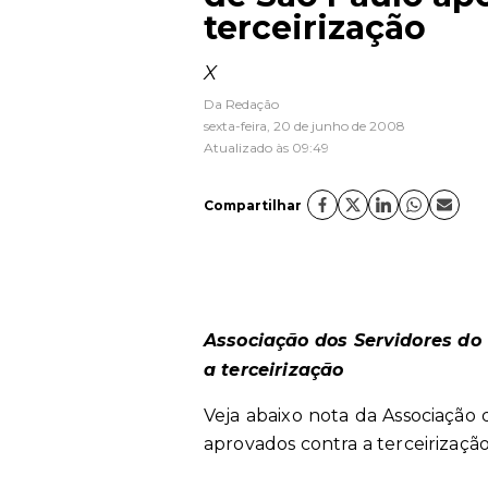
terceirização
X
Da Redação
sexta-feira, 20 de junho de 2008
Atualizado às 09:49
Compartilhar
Associação dos Servidores do
a terceirização
Veja abaixo nota da Associação
aprovados contra a terceirização