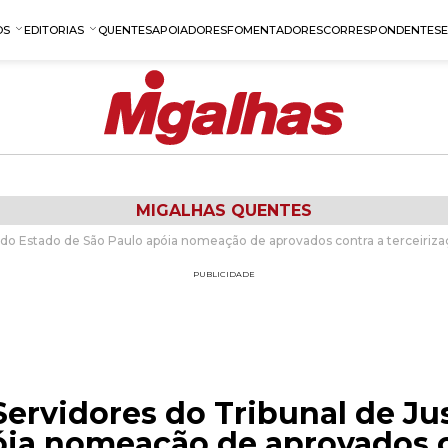
OS
EDITORIAS
QUENTES
APOIADORES
FOMENTADORES
CORRESPONDENTES
MIGALHAS QUENTES
a do Estado de São Paulo apóia nomeação de aprovados contra a terceiriz
PUBLICIDADE
ervidores do Tribunal de Ju
óia nomeação de aprovados c