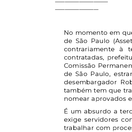
______________________
__________________
No momento em que a
de São Paulo (Asse
contrariamente à t
contratadas, prefeit
Comissão Permanent
de São Paulo, estra
desembargador Robe
também tem que trab
nomear aprovados em
É um absurdo a terce
exige servidores co
trabalhar com proces