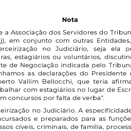
Nota
 Associação dos Servidores do Tribuna
tj), em conjunto com outras Entidade
erceirização no Judiciário, seja ela
uras, estagiários ou voluntários, discu
e de Negociação indicada pelo Tribuna
nhamos as declarações do Presidente d
rto Vallim Bellocchi, que teria afir
alhar com estagiários no lugar de Escr
 concursos por falta de verba".
irização no Judiciário. A especificidad
ncursados e preparados para as funções
sos cíveis, criminais, de família, proces