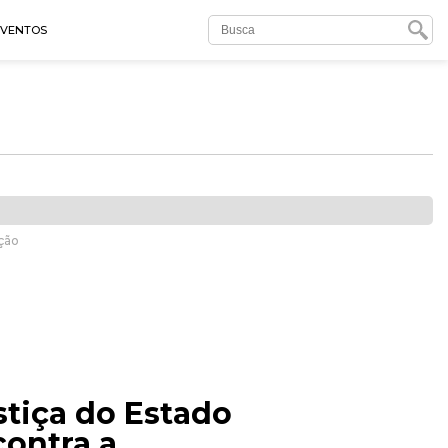
EVENTOS
ação
stiça do Estado
ontra a