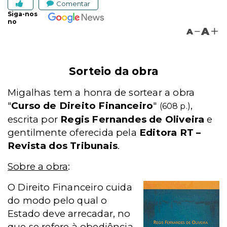
Comentar
Siga-nos
no
A
A
Sorteio da obra
Migalhas tem a honra de sortear a obra
"
Curso de Direito Financeiro
"
,
(608 p.)
escrita por
Regis Fernandes de Oliveira
e
gentilmente oferecida pela
Editora RT –
Revista dos Tribunais
.
Sobre a obra
:
O Direito Financeiro cuida
do modo pelo qual o
Estado deve arrecadar, no
que se refere à obediência