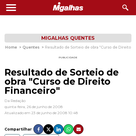
MIGALHAS QUENTES
Home
>
Quentes
>
Resultado de Sorteio de obra "Curso de Direito F
PUBLICIDADE
Resultado de Sorteio de
obra "Curso de Direito
Financeiro"
Da Redação
quinta-feira, 26 de junho de 2008
Atualizado em 23 de junho de 2008 10:48
Compartilhar