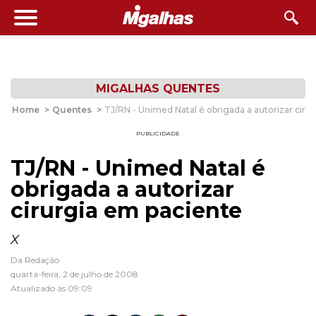
MIGALHAS QUENTES
Home
>
Quentes
>
TJ/RN - Unimed Natal é obrigada a autorizar ciru
PUBLICIDADE
TJ/RN - Unimed Natal é
obrigada a autorizar
cirurgia em paciente
X
Da Redação
quarta-feira, 2 de julho de 2008
Atualizado às 09:09