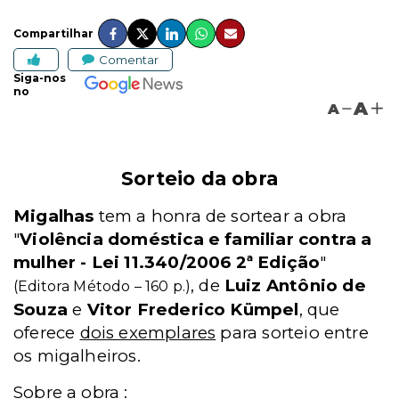
Compartilhar
Comentar
Siga-nos
no
A
A
Sorteio da obra
Migalhas
tem a honra de sortear a obra
"
Violência doméstica e familiar contra a
mulher - Lei 11.340/2006 2ª Edição
"
, de
Luiz Antônio de
(Editora Método – 160 p.)
Souza
e
Vitor Frederico Kümpel
, que
oferece
dois exemplares
para sorteio entre
os migalheiros.
Sobre a obra
: