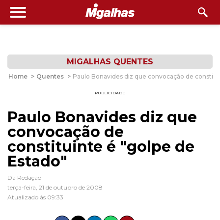
MIGALHAS QUENTES
Home
>
Quentes
>
Paulo Bonavides diz que convocação de constitui
PUBLICIDADE
Paulo Bonavides diz que
convocação de
constituinte é "golpe de
Estado"
Da Redação
terça-feira, 21 de outubro de 2008
Atualizado às 09:33