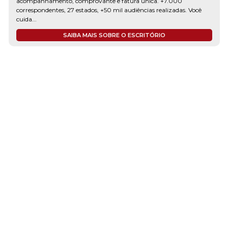
acompanhamento, comprovante e fatura única. +7.000
correspondentes, 27 estados, +50 mil audiências realizadas. Você
cuida...
SAIBA MAIS SOBRE O ESCRITÓRIO