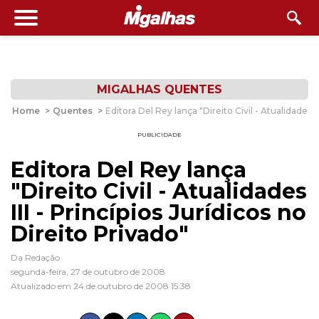
MIGALHAS QUENTES
Home
>
Quentes
>
Editora Del Rey lança "Direito Civil - Atualidades II
PUBLICIDADE
Editora Del Rey lança
"Direito Civil - Atualidades
III - Princípios Jurídicos no
Direito Privado"
Da Redação
segunda-feira, 27 de outubro de 2008
Atualizado em 24 de outubro de 2008 15:38