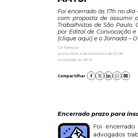
Foi encerrado às 17h no dia
com proposta de assumir o
Trabalhistas de São Paulo.
por Edital de Convocação e
(clique aqui) e o Jornada – 
Da Redação
quinta-feira, 6 de novembro de 2008
Atualizado às 08:16
Compartilhar
Encerrado prazo para ins
Foi encerrado
advogados trab