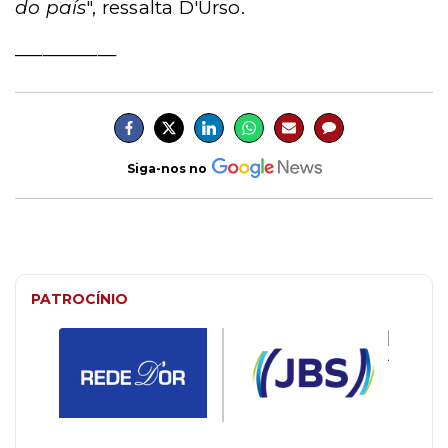
do país
", ressalta D'Urso.
___________
Siga-nos no
PATROCÍNIO