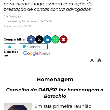
para clientes ingressaram com ação de
prestação de contas contra advogados.
Da Redação
quinta-feira, 29 de janeiro de 2009
Atualizado às 07:29
Compartilhar
Comentar
Siga-nos
no
A
A
Homenagem
Conselho da OAB/SP faz homenagem a
Batochio
Em sua primeira reunião