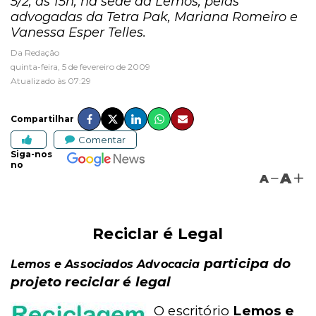
5/2, às 15h, na sede da Lemos, pelas
advogadas da Tetra Pak, Mariana Romeiro e
Vanessa Esper Telles.
Da Redação
quinta-feira, 5 de fevereiro de 2009
Atualizado às 07:29
Compartilhar
Comentar
Siga-nos
no
A
A
Reciclar é Legal
participa do
Lemos e Associados Advocacia
projeto reciclar é legal
O escritório
Lemos e