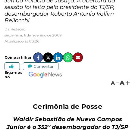
Júri do Palácio de Justiça. A abertura da
sessão foi feita pelo presidente do TJ/SP,
desembargador Roberto Antonio Vallim
Bellocchi.
Da Redação
sexta-feira, 6 de fevereiro de 2009
Atualizado às 08:26
Compartilhar
Comentar
Siga-nos
no
A
A
Cerimônia de Posse
Waldir Sebastião de Nuevo Campos
Júnior é o 352º desembargador do TJ/SP