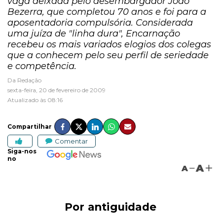
vaga deixada pelo desembargador João
Bezerra, que completou 70 anos e foi para a
aposentadoria compulsória. Considerada
uma juíza de "linha dura", Encarnação
recebeu os mais variados elogios dos colegas
que a conhecem pelo seu perfil de seriedade
e competência.
Da Redação
sexta-feira, 20 de fevereiro de 2009
Atualizado às 08:16
Compartilhar
Comentar
Siga-nos
no
A
A
Por antiguidade