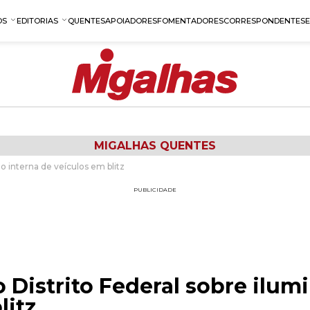
OS
EDITORIAS
QUENTES
APOIADORES
FOMENTADORES
CORRESPONDENTES
MIGALHAS QUENTES
o interna de veículos em blitz
PUBLICIDADE
o Distrito Federal sobre ilum
litz