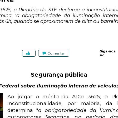
3625, o Plenário do STF declarou a inconstitucion
termina "a obrigatoriedade da iluminação inter
às 6h, quando se aproximarem de blitz ou barreira 
Siga-nos
Comentar
no
Segurança pública
 Federal sobre iluminação interna de veículo
Ao julgar o mérito da ADIn 3625, o Pl
inconstitucionalidade, por maioria, da l
determina "
a obrigatoriedade da ilumin
automotores fechados, no período d