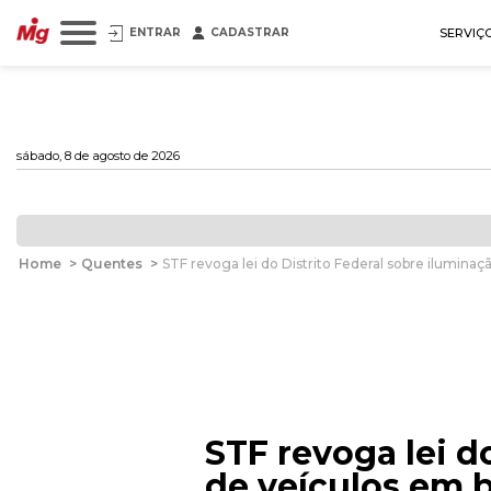
ENTRAR
CADASTRAR
SERVIÇ
sábado, 8 de agosto de 2026
Home
>
Quentes
>
STF revoga lei do Distrito Federal sobre iluminaçã
STF revoga lei d
de veículos em b