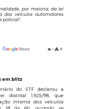
alidade, por maioria, da lei
na dos veículos automotores
policial".
A
A
s em blitz
enário do STF declarou a
ei distrital 1.925/98, que
ação interna dos veículos
as 18 às 6h, quando se