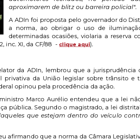
aproximarem de blitz ou barreira policial
".
A ADIn foi proposta pelo governador do Dist
a norma, ao obrigar o uso de iluminaçã
determinadas ocasiões, violaria a reserva c
22, inc. XI, da CF/88 -
).
clique aqui
elator da ADIn, lembrou que a jurisprudência
 privativa da União legislar sobre trânsito e t
deral opinou pela procedência da ação.
inistro Marco Aurélio entendeu que a lei não 
a pública. Segundo o magistrado, a lei distrital
ueles que estejam dentro do veículo contra
teu afirmando que a norma da Câmara Legislativa 