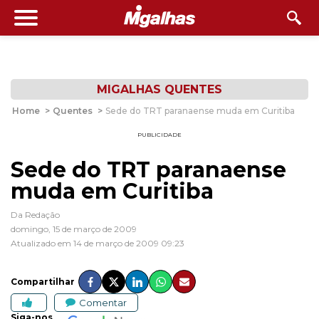
MIGALHAS QUENTES
Home
>
Quentes
>
Sede do TRT paranaense muda em Curitiba
PUBLICIDADE
Sede do TRT paranaense
muda em Curitiba
Da Redação
domingo, 15 de março de 2009
Atualizado em 14 de março de 2009 09:23
Compartilhar
Comentar
Siga-nos