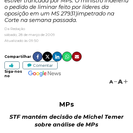
estiver trancada por MPs. O ministro indeferiu
o pedido de liminar feito por líderes da
oposição em um MS 27931)impetrado na
Corte na semana passada.
Da Redação
sábado, 28 de março de 2009
Atualizado às 09:50
Compartilhar
Comentar
Siga-nos
no
A
A
MPs
STF mantém decisão de Michel Temer
sobre análise de MPs