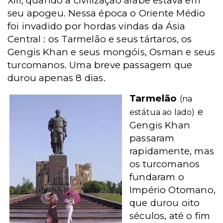
XIII, quando a civilização árabe estava em
seu apogeu. Nessa época o Oriente Médio
foi invadido por hordas vindas da Ásia
Central : os Tarmelão e seus tártaros, os
Gengis Khan e seus mongóis, Osman e seus
turcomanos. Uma breve passagem que
durou apenas 8 dias.
Tarmelão
(na
e
estátua ao lado)
Gengis Khan
passaram
rapidamente, mas
os turcomanos
fundaram o
Império Otomano,
que durou oito
séculos, até o fim