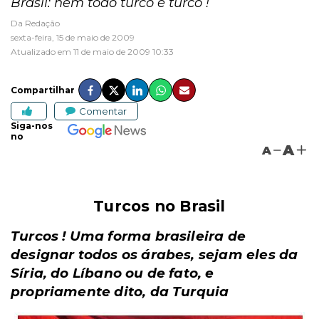
Brasil: nem todo turco é turco !
Da Redação
sexta-feira, 15 de maio de 2009
Atualizado em 11 de maio de 2009 10:33
Compartilhar
Comentar
Siga-nos
no
A
A
Turcos no Brasil
Turcos ! Uma forma brasileira de
designar todos os
árabes, sejam eles da
Síria, do Líbano ou de fato, e
propriamente dito, da Turquia