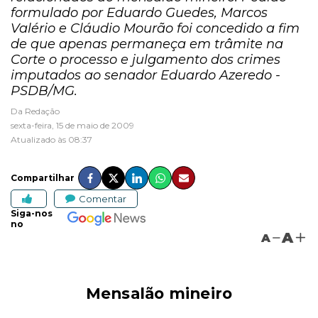
formulado por Eduardo Guedes, Marcos
Valério e Cláudio Mourão foi concedido a fim
de que apenas permaneça em trâmite na
Corte o processo e julgamento dos crimes
imputados ao senador Eduardo Azeredo -
PSDB/MG.
Da Redação
sexta-feira, 15 de maio de 2009
Atualizado às 08:37
Compartilhar
Comentar
Siga-nos
no
A
A
Mensalão mineiro