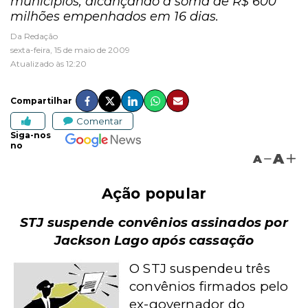
municípios, alcançando a soma de R$ 600
milhões empenhados em 16 dias.
Da Redação
sexta-feira, 15 de maio de 2009
Atualizado às 12:20
Compartilhar
Comentar
Siga-nos
no
A
A
Ação popular
STJ suspende convênios assinados por
Jackson Lago após cassação
O STJ suspendeu três
convênios firmados pelo
ex-governador do