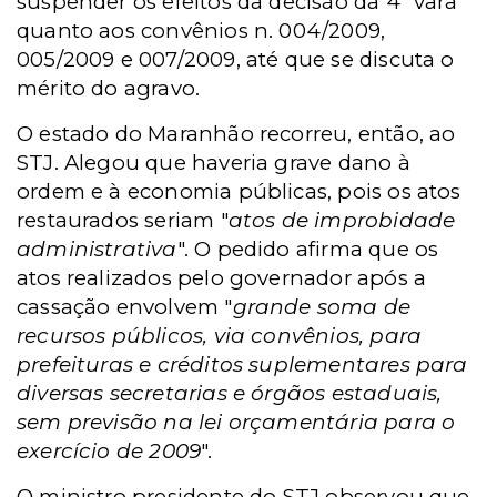
suspender os efeitos da decisão da 4ª vara
quanto aos convênios n. 004/2009,
005/2009 e 007/2009, até que se discuta o
mérito do agravo.
O estado do Maranhão recorreu, então, ao
STJ. Alegou que haveria grave dano à
ordem e à economia públicas, pois os atos
restaurados seriam "
atos de improbidade
administrativa
". O pedido afirma que os
atos realizados pelo governador após a
cassação envolvem "
grande soma de
recursos públicos, via convênios, para
prefeituras e créditos suplementares para
diversas secretarias e órgãos estaduais,
sem previsão na lei orçamentária para o
exercício de 2009
".
O ministro presidente do STJ observou que