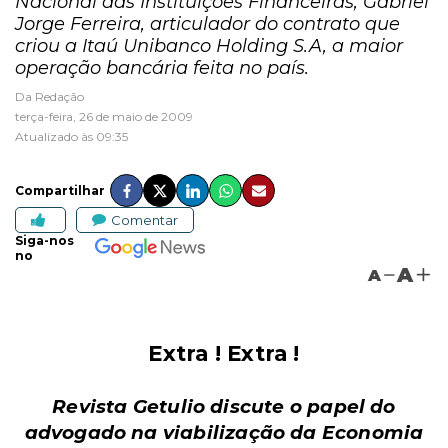
Nacional das Instituições Financeiras, Gabriel
Jorge Ferreira, articulador do contrato que
criou a Itaú Unibanco Holding S.A, a maior
operação bancária feita no país.
Da Redação
terça-feira, 26 de maio de 2009
Atualizado às 09:35
Compartilhar
Comentar
Siga-nos
no
A
A
Extra ! Extra !
Revista Getulio discute o papel do
advogado na viabilização da Economia