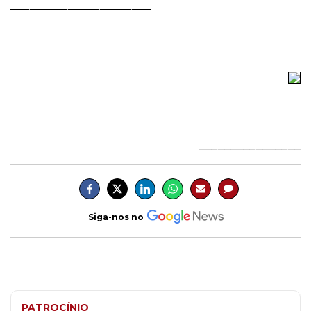
______________________
________________
Siga-nos no
PATROCÍNIO