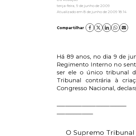
terça-feira, 9 de junho de 2009
Atualizado em 8 de junho de 2009 18:14
Compartilhar
Há 89 anos, no dia 9 de ju
Regimento Interno no sentid
ser ele o único tribunal d
Tribunal contrária à cri
Congresso Nacional, declaran
_________________________
_____________
O Supremo Tribunal F