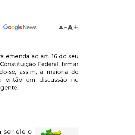
A
A
va emenda ao art. 16 do seu
Constituição Federal, firmar
ndo-se, assim, a maioria do
eto então em discussão no
igente.
 ser ele o