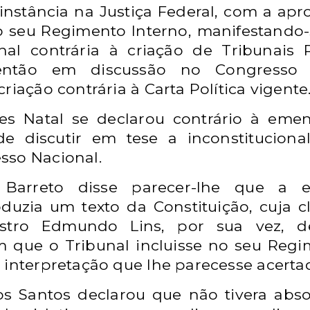
 instância na Justiça Federal, com a ap
o seu Regimento Interno, manifestando-
al contrária à criação de Tribunais R
então em discussão no Congresso N
riação contrária à Carta Política vigente
es Natal se declarou contrário à eme
 de discutir em tese a inconstitucio
sso Nacional.
 Barreto disse parecer-lhe que a 
duzia um texto da Constituição, cuja c
istro Edmundo Lins, por sua vez, 
em que o Tribunal incluisse no seu Reg
 interpretação que lhe parecesse acerta
s Santos declarou que não tivera abso