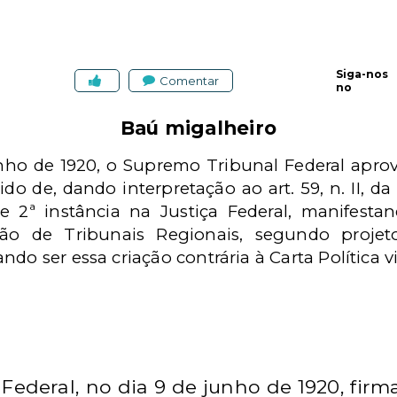
Siga-nos
Comentar
no
Baú migalheiro
nho de 1920, o Supremo Tribunal Federal apro
o de, dando interpretação ao art. 59, n. II, da 
e 2ª instância na Justiça Federal, manifesta
ação de Tribunais Regionais, segundo proj
do ser essa criação contrária à Carta Política v
ederal, no dia 9 de junho de 1920, firma