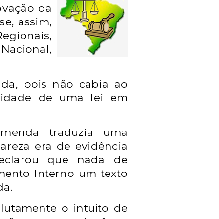
rovação da
se, assim,
egionais,
acional,
.
nda, pois não cabia ao
nalidade de uma lei em
emenda traduzia uma
lareza era de evidência
declarou que nada de
imento Interno um texto
da.
lutamente o intuito de