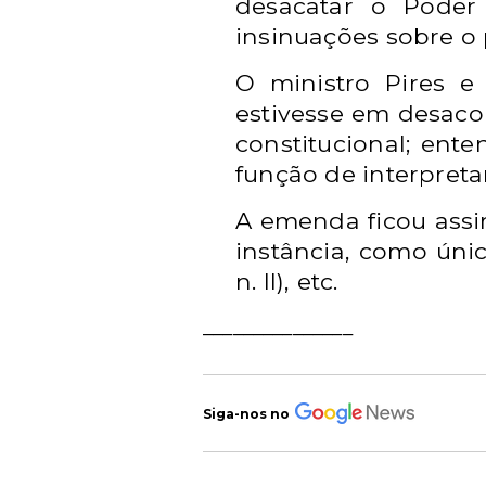
desacatar o Poder
insinuações sobre o 
O ministro Pires 
estivesse em desaco
constitucional; ent
função de interpreta
A emenda ficou assi
instância, como único
n. II), etc.
_______________
Siga-nos no