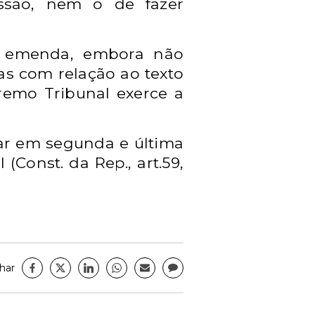
ussão, nem o de fazer
 a emenda, embora não
as com relação ao texto
remo Tribunal exerce a
gar em segunda e última
(Const. da Rep., art.59,
har